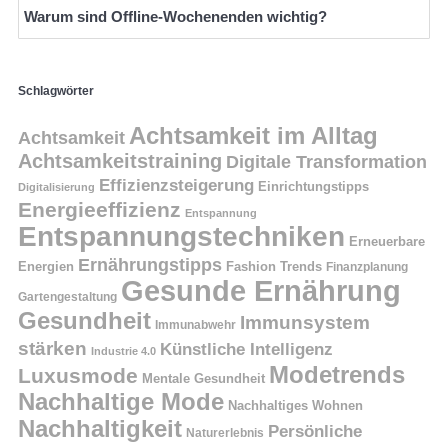
Warum sind Offline-Wochenenden wichtig?
Schlagwörter
Achtsamkeit im Alltag
Achtsamkeit
Achtsamkeitstraining
Digitale Transformation
Effizienzsteigerung
Einrichtungstipps
Digitalisierung
Energieeffizienz
Entspannung
Entspannungstechniken
Erneuerbare
Ernährungstipps
Energien
Fashion Trends
Finanzplanung
Gesunde Ernährung
Gartengestaltung
Gesundheit
Immunsystem
Immunabwehr
stärken
Künstliche Intelligenz
Industrie 4.0
Modetrends
Luxusmode
Mentale Gesundheit
Nachhaltige Mode
Nachhaltiges Wohnen
Nachhaltigkeit
Persönliche
Naturerlebnis