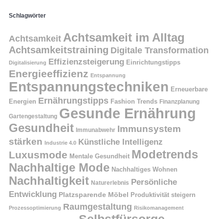
Schlagwörter
Achtsamkeit im Alltag
Achtsamkeit
Achtsamkeitstraining
Digitale Transformation
Effizienzsteigerung
Einrichtungstipps
Digitalisierung
Energieeffizienz
Entspannung
Entspannungstechniken
Erneuerbare
Ernährungstipps
Energien
Fashion Trends
Finanzplanung
Gesunde Ernährung
Gartengestaltung
Gesundheit
Immunsystem
Immunabwehr
stärken
Künstliche Intelligenz
Industrie 4.0
Modetrends
Luxusmode
Mentale Gesundheit
Nachhaltige Mode
Nachhaltiges Wohnen
Nachhaltigkeit
Persönliche
Naturerlebnis
Entwicklung
Platzsparende Möbel
Produktivität steigern
Raumgestaltung
Prozessoptimierung
Risikomanagement
Selbstfürsorge