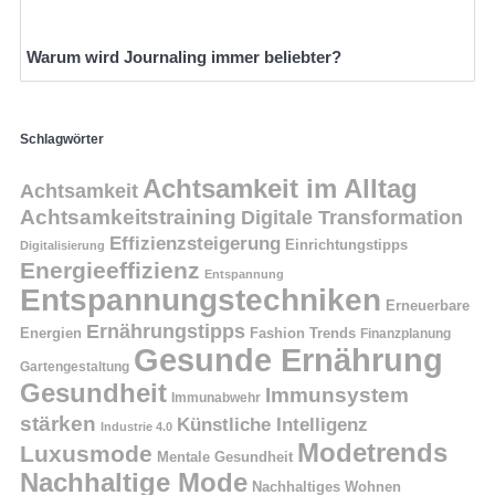
Warum wird Journaling immer beliebter?
Schlagwörter
Achtsamkeit im Alltag
Achtsamkeit
Achtsamkeitstraining
Digitale Transformation
Effizienzsteigerung
Einrichtungstipps
Digitalisierung
Energieeffizienz
Entspannung
Entspannungstechniken
Erneuerbare
Ernährungstipps
Energien
Fashion Trends
Finanzplanung
Gesunde Ernährung
Gartengestaltung
Gesundheit
Immunsystem
Immunabwehr
stärken
Künstliche Intelligenz
Industrie 4.0
Modetrends
Luxusmode
Mentale Gesundheit
Nachhaltige Mode
Nachhaltiges Wohnen