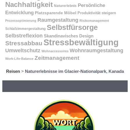
Nachhaltigkeit
Persönliche
Naturerlebnis
Entwicklung
Platzsparende Möbel
Produktivität steigern
Raumgestaltung
Prozessoptimierung
Risikomanagement
Selbstfürsorge
Schlafzimmergestaltung
Selbstreflexion
Skandinavisches Design
Stressbewältigung
Stressabbau
Umweltschutz
Wohnraumgestaltung
Wohnaccessoires
Zeitmanagement
Work-Life-Balance
Reisen
>
Naturerlebnisse im Glacier-Nationalpark, Kanada