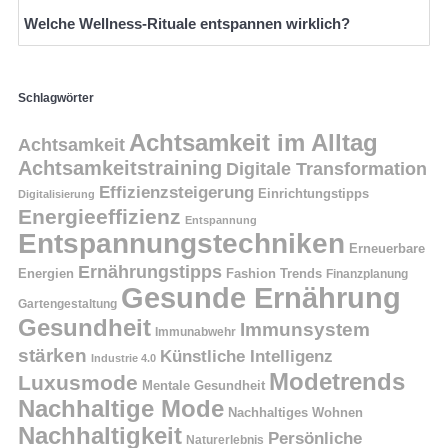
Welche Wellness-Rituale entspannen wirklich?
Schlagwörter
Achtsamkeit im Alltag
Achtsamkeit
Achtsamkeitstraining
Digitale Transformation
Effizienzsteigerung
Einrichtungstipps
Digitalisierung
Energieeffizienz
Entspannung
Entspannungstechniken
Erneuerbare
Ernährungstipps
Energien
Fashion Trends
Finanzplanung
Gesunde Ernährung
Gartengestaltung
Gesundheit
Immunsystem
Immunabwehr
stärken
Künstliche Intelligenz
Industrie 4.0
Modetrends
Luxusmode
Mentale Gesundheit
Nachhaltige Mode
Nachhaltiges Wohnen
Nachhaltigkeit
Persönliche
Naturerlebnis