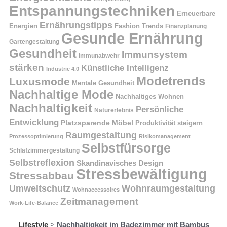
Entspannungstechniken
Erneuerbare
Ernährungstipps
Energien
Fashion Trends
Finanzplanung
Gesunde Ernährung
Gartengestaltung
Gesundheit
Immunsystem
Immunabwehr
stärken
Künstliche Intelligenz
Industrie 4.0
Modetrends
Luxusmode
Mentale Gesundheit
Nachhaltige Mode
Nachhaltiges Wohnen
Nachhaltigkeit
Persönliche
Naturerlebnis
Entwicklung
Platzsparende Möbel
Produktivität steigern
Raumgestaltung
Prozessoptimierung
Risikomanagement
Selbstfürsorge
Schlafzimmergestaltung
Selbstreflexion
Skandinavisches Design
Stressbewältigung
Stressabbau
Umweltschutz
Wohnraumgestaltung
Wohnaccessoires
Zeitmanagement
Work-Life-Balance
Lifestyle
>
Nachhaltigkeit im Badezimmer mit Bambus