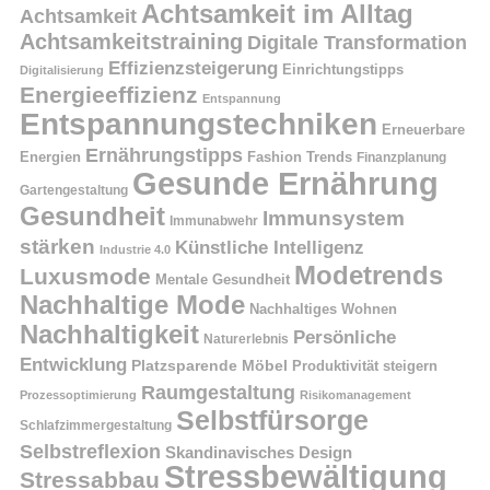
Achtsamkeit im Alltag
Achtsamkeit
Achtsamkeitstraining
Digitale Transformation
Effizienzsteigerung
Einrichtungstipps
Digitalisierung
Energieeffizienz
Entspannung
Entspannungstechniken
Erneuerbare
Ernährungstipps
Energien
Fashion Trends
Finanzplanung
Gesunde Ernährung
Gartengestaltung
Gesundheit
Immunsystem
Immunabwehr
stärken
Künstliche Intelligenz
Industrie 4.0
Modetrends
Luxusmode
Mentale Gesundheit
Nachhaltige Mode
Nachhaltiges Wohnen
Nachhaltigkeit
Persönliche
Naturerlebnis
Entwicklung
Platzsparende Möbel
Produktivität steigern
Raumgestaltung
Prozessoptimierung
Risikomanagement
Selbstfürsorge
Schlafzimmergestaltung
Selbstreflexion
Skandinavisches Design
Stressbewältigung
Stressabbau