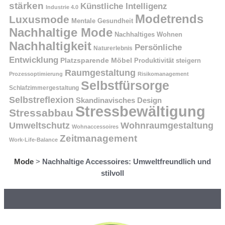
stärken
Künstliche Intelligenz
Industrie 4.0
Modetrends
Luxusmode
Mentale Gesundheit
Nachhaltige Mode
Nachhaltiges Wohnen
Nachhaltigkeit
Persönliche
Naturerlebnis
Entwicklung
Platzsparende Möbel
Produktivität steigern
Raumgestaltung
Prozessoptimierung
Risikomanagement
Selbstfürsorge
Schlafzimmergestaltung
Selbstreflexion
Skandinavisches Design
Stressbewältigung
Stressabbau
Umweltschutz
Wohnraumgestaltung
Wohnaccessoires
Zeitmanagement
Work-Life-Balance
Mode
>
Nachhaltige Accessoires: Umweltfreundlich und
stilvoll