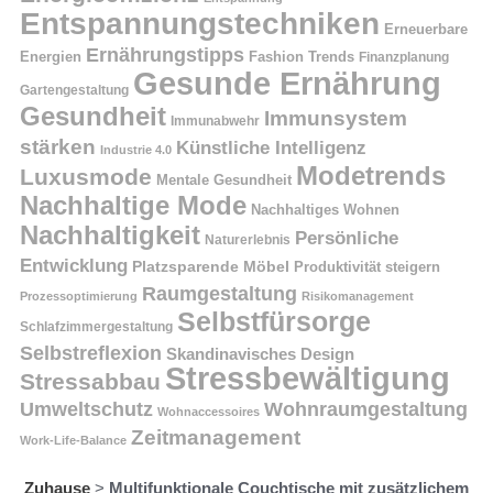
Entspannungstechniken
Erneuerbare
Ernährungstipps
Energien
Fashion Trends
Finanzplanung
Gesunde Ernährung
Gartengestaltung
Gesundheit
Immunsystem
Immunabwehr
stärken
Künstliche Intelligenz
Industrie 4.0
Modetrends
Luxusmode
Mentale Gesundheit
Nachhaltige Mode
Nachhaltiges Wohnen
Nachhaltigkeit
Persönliche
Naturerlebnis
Entwicklung
Platzsparende Möbel
Produktivität steigern
Raumgestaltung
Prozessoptimierung
Risikomanagement
Selbstfürsorge
Schlafzimmergestaltung
Selbstreflexion
Skandinavisches Design
Stressbewältigung
Stressabbau
Umweltschutz
Wohnraumgestaltung
Wohnaccessoires
Zeitmanagement
Work-Life-Balance
Zuhause
>
Multifunktionale Couchtische mit zusätzlichem