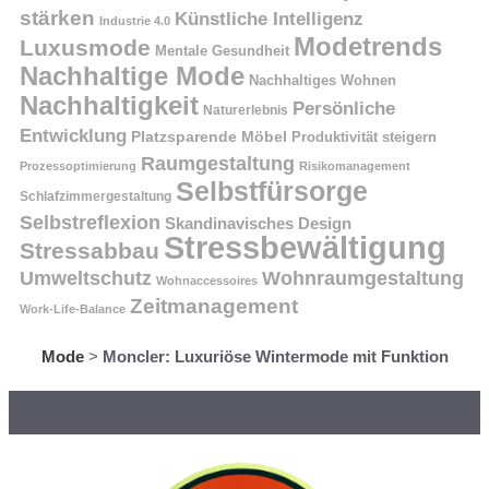
stärken
Künstliche Intelligenz
Industrie 4.0
Modetrends
Luxusmode
Mentale Gesundheit
Nachhaltige Mode
Nachhaltiges Wohnen
Nachhaltigkeit
Persönliche
Naturerlebnis
Entwicklung
Platzsparende Möbel
Produktivität steigern
Raumgestaltung
Prozessoptimierung
Risikomanagement
Selbstfürsorge
Schlafzimmergestaltung
Selbstreflexion
Skandinavisches Design
Stressbewältigung
Stressabbau
Umweltschutz
Wohnraumgestaltung
Wohnaccessoires
Zeitmanagement
Work-Life-Balance
Mode
>
Moncler: Luxuriöse Wintermode mit Funktion