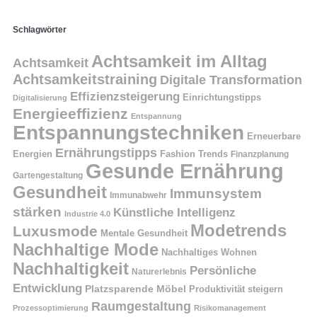
Schlagwörter
Achtsamkeit im Alltag
Achtsamkeit
Achtsamkeitstraining
Digitale Transformation
Effizienzsteigerung
Einrichtungstipps
Digitalisierung
Energieeffizienz
Entspannung
Entspannungstechniken
Erneuerbare
Ernährungstipps
Energien
Fashion Trends
Finanzplanung
Gesunde Ernährung
Gartengestaltung
Gesundheit
Immunsystem
Immunabwehr
stärken
Künstliche Intelligenz
Industrie 4.0
Modetrends
Luxusmode
Mentale Gesundheit
Nachhaltige Mode
Nachhaltiges Wohnen
Nachhaltigkeit
Persönliche
Naturerlebnis
Entwicklung
Platzsparende Möbel
Produktivität steigern
Raumgestaltung
Prozessoptimierung
Risikomanagement