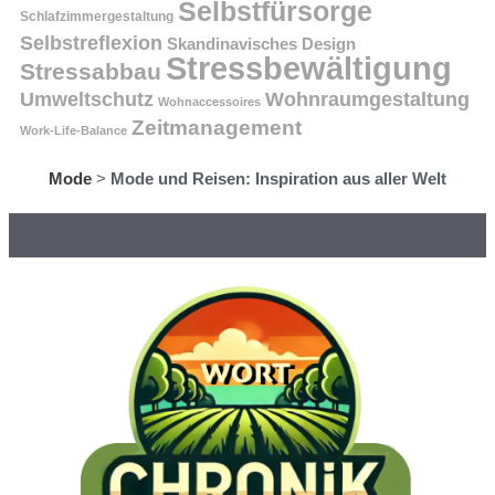
Selbstfürsorge
Schlafzimmergestaltung
Selbstreflexion
Skandinavisches Design
Stressbewältigung
Stressabbau
Umweltschutz
Wohnraumgestaltung
Wohnaccessoires
Zeitmanagement
Work-Life-Balance
Mode
>
Mode und Reisen: Inspiration aus aller Welt