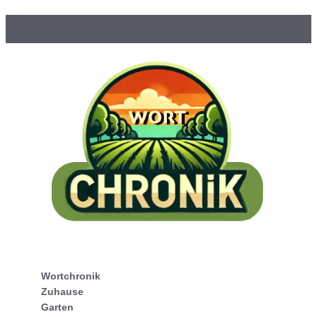
Wortchronik
Zuhause
Garten