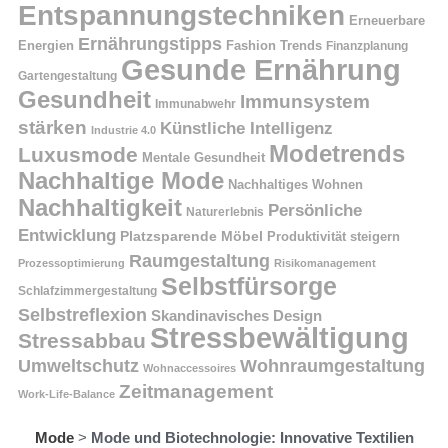
Entspannungstechniken
Erneuerbare
Ernährungstipps
Energien
Fashion Trends
Finanzplanung
Gesunde Ernährung
Gartengestaltung
Gesundheit
Immunsystem
Immunabwehr
stärken
Künstliche Intelligenz
Industrie 4.0
Modetrends
Luxusmode
Mentale Gesundheit
Nachhaltige Mode
Nachhaltiges Wohnen
Nachhaltigkeit
Persönliche
Naturerlebnis
Entwicklung
Platzsparende Möbel
Produktivität steigern
Raumgestaltung
Prozessoptimierung
Risikomanagement
Selbstfürsorge
Schlafzimmergestaltung
Selbstreflexion
Skandinavisches Design
Stressbewältigung
Stressabbau
Umweltschutz
Wohnraumgestaltung
Wohnaccessoires
Zeitmanagement
Work-Life-Balance
Mode
>
Mode und Biotechnologie: Innovative Textilien