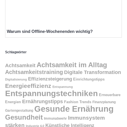
Warum sind Offline-Wochenenden wichtig?
Schlagwörter
Achtsamkeit im Alltag
Achtsamkeit
Achtsamkeitstraining
Digitale Transformation
Effizienzsteigerung
Einrichtungstipps
Digitalisierung
Energieeffizienz
Entspannung
Entspannungstechniken
Erneuerbare
Ernährungstipps
Energien
Fashion Trends
Finanzplanung
Gesunde Ernährung
Gartengestaltung
Gesundheit
Immunsystem
Immunabwehr
stärken
Künstliche Intelligenz
Industrie 4.0