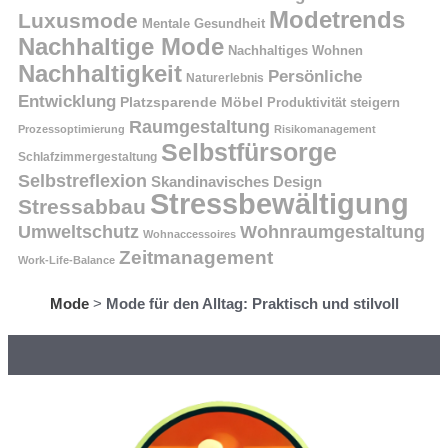
Modetrends
Luxusmode
Mentale Gesundheit
Nachhaltige Mode
Nachhaltiges Wohnen
Nachhaltigkeit
Persönliche
Naturerlebnis
Entwicklung
Platzsparende Möbel
Produktivität steigern
Raumgestaltung
Prozessoptimierung
Risikomanagement
Selbstfürsorge
Schlafzimmergestaltung
Selbstreflexion
Skandinavisches Design
Stressbewältigung
Stressabbau
Umweltschutz
Wohnraumgestaltung
Wohnaccessoires
Zeitmanagement
Work-Life-Balance
Mode
>
Mode für den Alltag: Praktisch und stilvoll