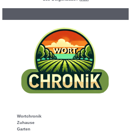
Wortchronik
Zuhause
Garten