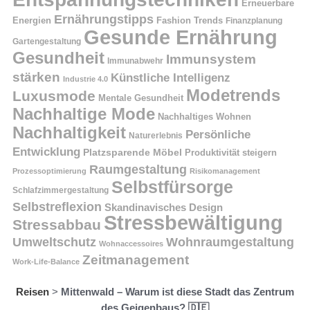
Erneuerbare
Ernährungstipps
Energien
Fashion Trends
Finanzplanung
Gesunde Ernährung
Gartengestaltung
Gesundheit
Immunsystem
Immunabwehr
stärken
Künstliche Intelligenz
Industrie 4.0
Modetrends
Luxusmode
Mentale Gesundheit
Nachhaltige Mode
Nachhaltiges Wohnen
Nachhaltigkeit
Persönliche
Naturerlebnis
Entwicklung
Platzsparende Möbel
Produktivität steigern
Raumgestaltung
Prozessoptimierung
Risikomanagement
Selbstfürsorge
Schlafzimmergestaltung
Selbstreflexion
Skandinavisches Design
Stressbewältigung
Stressabbau
Umweltschutz
Wohnraumgestaltung
Wohnaccessoires
Zeitmanagement
Work-Life-Balance
Reisen
>
Mittenwald – Warum ist diese Stadt das Zentrum
des Geigenbaus? 🇩🇪