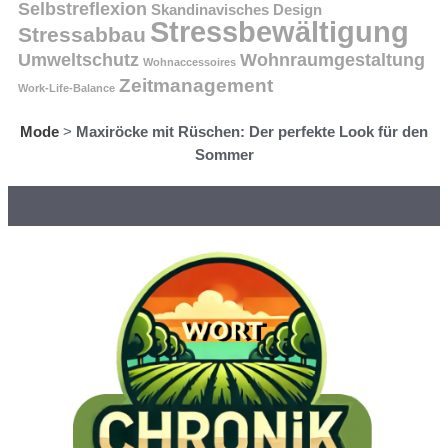
Selbstreflexion
Skandinavisches Design
Stressbewältigung
Stressabbau
Umweltschutz
Wohnraumgestaltung
Wohnaccessoires
Zeitmanagement
Work-Life-Balance
Mode
>
Maxiröcke mit Rüschen: Der perfekte Look für den
Sommer