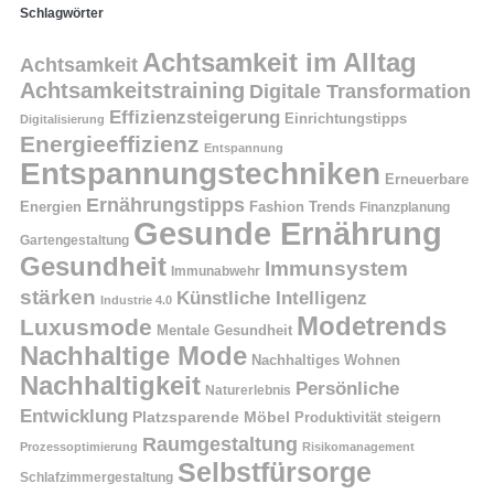
Schlagwörter
Achtsamkeit im Alltag
Achtsamkeit
Achtsamkeitstraining
Digitale Transformation
Effizienzsteigerung
Einrichtungstipps
Digitalisierung
Energieeffizienz
Entspannung
Entspannungstechniken
Erneuerbare
Ernährungstipps
Energien
Fashion Trends
Finanzplanung
Gesunde Ernährung
Gartengestaltung
Gesundheit
Immunsystem
Immunabwehr
stärken
Künstliche Intelligenz
Industrie 4.0
Modetrends
Luxusmode
Mentale Gesundheit
Nachhaltige Mode
Nachhaltiges Wohnen
Nachhaltigkeit
Persönliche
Naturerlebnis
Entwicklung
Platzsparende Möbel
Produktivität steigern
Raumgestaltung
Prozessoptimierung
Risikomanagement
Selbstfürsorge
Schlafzimmergestaltung