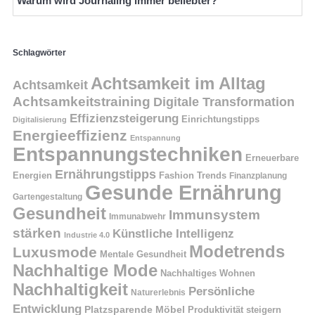
Warum wird Journaling immer beliebter?
Schlagwörter
Achtsamkeit im Alltag
Achtsamkeit
Achtsamkeitstraining
Digitale Transformation
Effizienzsteigerung
Einrichtungstipps
Digitalisierung
Energieeffizienz
Entspannung
Entspannungstechniken
Erneuerbare
Ernährungstipps
Energien
Fashion Trends
Finanzplanung
Gesunde Ernährung
Gartengestaltung
Gesundheit
Immunsystem
Immunabwehr
stärken
Künstliche Intelligenz
Industrie 4.0
Modetrends
Luxusmode
Mentale Gesundheit
Nachhaltige Mode
Nachhaltiges Wohnen
Nachhaltigkeit
Persönliche
Naturerlebnis
Entwicklung
Platzsparende Möbel
Produktivität steigern