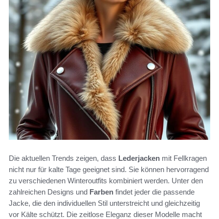
Die aktuellen Trends zeigen, dass
Lederjacken
mit Fellkragen
nicht nur für kalte Tage geeignet sind. Sie können hervorragend
zu verschiedenen Winteroutfits kombiniert werden. Unter den
zahlreichen Designs und
Farben
findet jeder die passende
Jacke, die den individuellen Stil unterstreicht und gleichzeitig
vor Kälte schützt. Die zeitlose Eleganz dieser Modelle macht