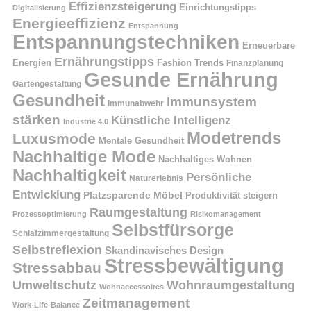
Effizienzsteigerung
Einrichtungstipps
Digitalisierung
Energieeffizienz
Entspannung
Entspannungstechniken
Erneuerbare
Ernährungstipps
Energien
Fashion Trends
Finanzplanung
Gesunde Ernährung
Gartengestaltung
Gesundheit
Immunsystem
Immunabwehr
stärken
Künstliche Intelligenz
Industrie 4.0
Modetrends
Luxusmode
Mentale Gesundheit
Nachhaltige Mode
Nachhaltiges Wohnen
Nachhaltigkeit
Persönliche
Naturerlebnis
Entwicklung
Platzsparende Möbel
Produktivität steigern
Raumgestaltung
Prozessoptimierung
Risikomanagement
Selbstfürsorge
Schlafzimmergestaltung
Selbstreflexion
Skandinavisches Design
Stressbewältigung
Stressabbau
Umweltschutz
Wohnraumgestaltung
Wohnaccessoires
Zeitmanagement
Work-Life-Balance