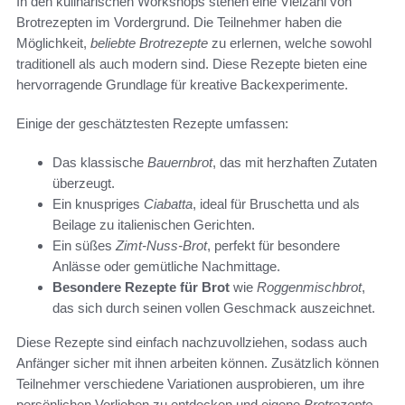
In den kulinarischen Workshops stehen eine Vielzahl von
Brotrezepten im Vordergrund. Die Teilnehmer haben die
Möglichkeit,
beliebte Brotrezepte
zu erlernen, welche sowohl
traditionell als auch modern sind. Diese Rezepte bieten eine
hervorragende Grundlage für kreative Backexperimente.
Einige der geschätztesten Rezepte umfassen:
Das klassische
Bauernbrot
, das mit herzhaften Zutaten
überzeugt.
Ein knuspriges
Ciabatta
, ideal für Bruschetta und als
Beilage zu italienischen Gerichten.
Ein süßes
Zimt-Nuss-Brot
, perfekt für besondere
Anlässe oder gemütliche Nachmittage.
Besondere Rezepte für Brot
wie
Roggenmischbrot
,
das sich durch seinen vollen Geschmack auszeichnet.
Diese Rezepte sind einfach nachzuvollziehen, sodass auch
Anfänger sicher mit ihnen arbeiten können. Zusätzlich können
Teilnehmer verschiedene Variationen ausprobieren, um ihre
persönlichen Vorlieben zu entdecken und eigene
Brotrezepte