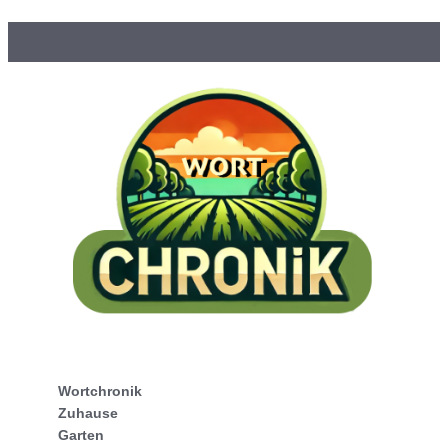
Wortchronik
Zuhause
Garten