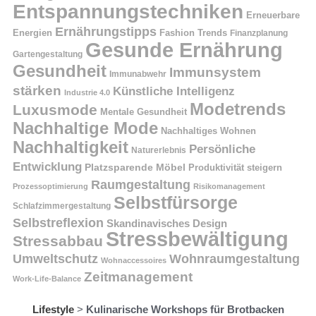
Entspannungstechniken
Erneuerbare
Ernährungstipps
Energien
Fashion Trends
Finanzplanung
Gesunde Ernährung
Gartengestaltung
Gesundheit
Immunsystem
Immunabwehr
stärken
Künstliche Intelligenz
Industrie 4.0
Modetrends
Luxusmode
Mentale Gesundheit
Nachhaltige Mode
Nachhaltiges Wohnen
Nachhaltigkeit
Persönliche
Naturerlebnis
Entwicklung
Platzsparende Möbel
Produktivität steigern
Raumgestaltung
Prozessoptimierung
Risikomanagement
Selbstfürsorge
Schlafzimmergestaltung
Selbstreflexion
Skandinavisches Design
Stressbewältigung
Stressabbau
Umweltschutz
Wohnraumgestaltung
Wohnaccessoires
Zeitmanagement
Work-Life-Balance
Lifestyle
>
Kulinarische Workshops für Brotbacken