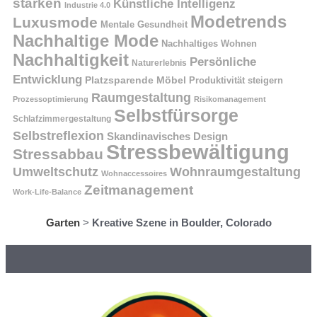
stärken
Künstliche Intelligenz
Industrie 4.0
Modetrends
Luxusmode
Mentale Gesundheit
Nachhaltige Mode
Nachhaltiges Wohnen
Nachhaltigkeit
Persönliche
Naturerlebnis
Entwicklung
Platzsparende Möbel
Produktivität steigern
Raumgestaltung
Prozessoptimierung
Risikomanagement
Selbstfürsorge
Schlafzimmergestaltung
Selbstreflexion
Skandinavisches Design
Stressbewältigung
Stressabbau
Umweltschutz
Wohnraumgestaltung
Wohnaccessoires
Zeitmanagement
Work-Life-Balance
Garten
>
Kreative Szene in Boulder, Colorado