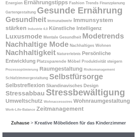
Ernährungstipps
Energien
Fashion Trends
Finanzplanung
Gesunde Ernährung
Gartengestaltung
Gesundheit
Immunsystem
Immunabwehr
stärken
Künstliche Intelligenz
Industrie 4.0
Modetrends
Luxusmode
Mentale Gesundheit
Nachhaltige Mode
Nachhaltiges Wohnen
Nachhaltigkeit
Persönliche
Naturerlebnis
Entwicklung
Platzsparende Möbel
Produktivität steigern
Raumgestaltung
Prozessoptimierung
Risikomanagement
Selbstfürsorge
Schlafzimmergestaltung
Selbstreflexion
Skandinavisches Design
Stressbewältigung
Stressabbau
Umweltschutz
Wohnraumgestaltung
Wohnaccessoires
Zeitmanagement
Work-Life-Balance
Zuhause
>
Kreative Möbelideen für das Kinderzimmer