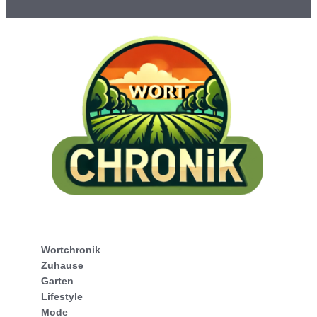
Wortchronik
Zuhause
Garten
Lifestyle
Mode