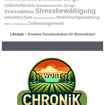
Selbstreflexion
Skandinavisches Design
Stressbewältigung
Stressabbau
Umweltschutz
Wohnraumgestaltung
Wohnaccessoires
Zeitmanagement
Work-Life-Balance
Lifestyle
>
Kreative Geschenkideen für Minimalisten