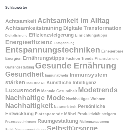
Schlagwörter
Achtsamkeit im Alltag
Achtsamkeit
Achtsamkeitstraining
Digitale Transformation
Effizienzsteigerung
Einrichtungstipps
Digitalisierung
Energieeffizienz
Entspannung
Entspannungstechniken
Erneuerbare
Ernährungstipps
Energien
Fashion Trends
Finanzplanung
Gesunde Ernährung
Gartengestaltung
Gesundheit
Immunsystem
Immunabwehr
stärken
Künstliche Intelligenz
Industrie 4.0
Modetrends
Luxusmode
Mentale Gesundheit
Nachhaltige Mode
Nachhaltiges Wohnen
Nachhaltigkeit
Persönliche
Naturerlebnis
Entwicklung
Platzsparende Möbel
Produktivität steigern
Raumgestaltung
Prozessoptimierung
Risikomanagement
Selbstfürsorge
Schlafzimmergestaltung