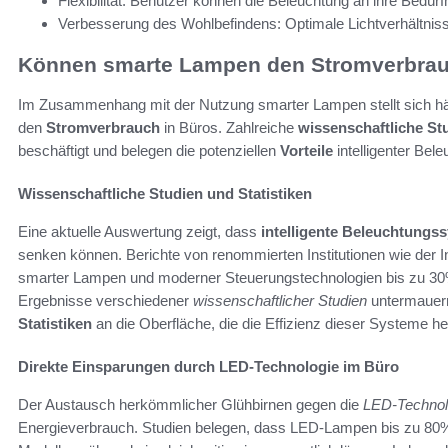
Flexibilität: Benutzer können die Beleuchtung an ihre Bedü
Verbesserung des Wohlbefindens: Optimale Lichtverhältnis
Können smarte Lampen den Stromverbrau
Im Zusammenhang mit der Nutzung smarter Lampen stellt sich häuf
den
Stromverbrauch
in Büros. Zahlreiche
wissenschaftliche St
beschäftigt und belegen die potenziellen
Vorteile
intelligenter Bel
Wissenschaftliche Studien und Statistiken
Eine aktuelle Auswertung zeigt, dass
intelligente Beleuchtungs
senken können. Berichte von renommierten Institutionen wie der I
smarter Lampen und moderner Steuerungstechnologien bis zu 30
Ergebnisse verschiedener
wissenschaftlicher Studien
untermauern
Statistiken
an die Oberfläche, die die Effizienz dieser Systeme h
Direkte Einsparungen durch LED-Technologie im Büro
Der Austausch herkömmlicher Glühbirnen gegen die
LED-Technol
Energieverbrauch. Studien belegen, dass LED-Lampen bis zu 80%