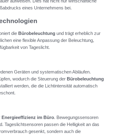
uer aufweisen. Dies hat nicht nur wirtschaftliche
Fußabdrucks eines Unternehmens bei.
Technologien
oniert die
Bürobeleuchtung
und trägt erheblich zur
lichen eine flexible Anpassung der Beleuchtung,
ügbarkeit von Tageslicht.
edenen Geräten und systematischen Abläufen.
nüpfen, wodurch die Steuerung der
Bürobeleuchtung
alliert werden, die die Lichtintensität automatisch
eschont.
r
Energieeffizienz im Büro
. Bewegungssensoren
. Tageslichtsensoren passen die Helligkeit an das
 Stromverbrauch gesenkt, sondern auch die