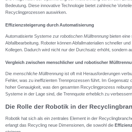
Bedeutung. Diese innovative Technologie bietet zahlreiche Vorteile,
Recyclingprozessen auswirken.
Effizienzsteigerung durch Automatisierung
Automatisierte Systeme zur
robotischen Mülltrennung
bieten eine 
Abfallbearbeitung. Roboter können Abfallmaterialien schneller und
Kollegen. Dadurch wird nicht nur der Durchsatz erhöht, sondern au
Vergleich zwischen menschlicher und robotischer Mülltrenn
Die
menschliche Mülltrennung
ist oft mit Herausforderungen verb
Fehler, was zu ineffizienten Trennprozessen führt. Im Gegensatz 
hoher Genauigkeit, was den gesamten Recyclingprozess reibungslo
Systeme in der Lage sind, die Trennquote erheblich zu verbessern
Die Rolle der Robotik in der Recyclingbra
Robotik hat sich als ein zentrales Element in der Recyclingbranch
erlangt das Recycling neue Dimensionen, die sowohl die
Effizien
steigern.