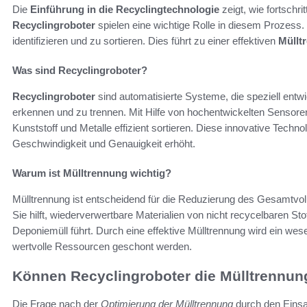
Die
Einführung in die Recyclingtechnologie
zeigt, wie fortschri
Recyclingroboter
spielen eine wichtige Rolle in diesem Prozess. S
identifizieren und zu sortieren. Dies führt zu einer effektiven
Müllt
Was sind Recyclingroboter?
Recyclingroboter
sind automatisierte Systeme, die speziell entw
erkennen und zu trennen. Mit Hilfe von hochentwickelten Sensoren 
Kunststoff und Metalle effizient sortieren. Diese innovative Techno
Geschwindigkeit und Genauigkeit erhöht.
Warum ist Mülltrennung wichtig?
Mülltrennung ist entscheidend für die Reduzierung des Gesamtvol
Sie hilft, wiederverwertbare Materialien von nicht recycelbaren St
Deponiemüll führt. Durch eine effektive Mülltrennung wird ein wes
wertvolle Ressourcen geschont werden.
Können Recyclingroboter die Mülltrennun
Die Frage nach der
Optimierung der Mülltrennung
durch den Einsa