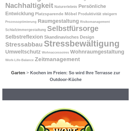
Nachhaltigkeit
Persönliche
Naturerlebnis
Entwicklung
Platzsparende Möbel
Produktivität steigern
Raumgestaltung
Prozessoptimierung
Risikomanagement
Selbstfürsorge
Schlafzimmergestaltung
Selbstreflexion
Skandinavisches Design
Stressbewältigung
Stressabbau
Umweltschutz
Wohnraumgestaltung
Wohnaccessoires
Zeitmanagement
Work-Life-Balance
Garten
>
Kochen im Freien: So wird Ihre Terrasse zur
Outdoor-Küche