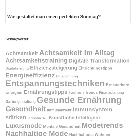
Wie gestaltet man einen perfekten Sonntag?
Schlagwörter
Achtsamkeit im Alltag
Achtsamkeit
Achtsamkeitstraining
Digitale Transformation
Effizienzsteigerung
Einrichtungstipps
Digitalisierung
Energieeffizienz
Entspannung
Entspannungstechniken
Erneuerbare
Ernährungstipps
Energien
Fashion Trends
Finanzplanung
Gesunde Ernährung
Gartengestaltung
Gesundheit
Immunsystem
Immunabwehr
stärken
Künstliche Intelligenz
Industrie 4.0
Modetrends
Luxusmode
Mentale Gesundheit
Nachhaltige Mode
Nachhaltiges Wohnen