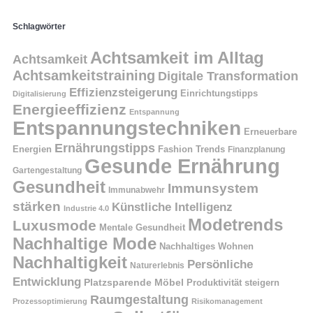
Schlagwörter
Achtsamkeit im Alltag
Achtsamkeit
Achtsamkeitstraining
Digitale Transformation
Effizienzsteigerung
Einrichtungstipps
Digitalisierung
Energieeffizienz
Entspannung
Entspannungstechniken
Erneuerbare
Ernährungstipps
Energien
Fashion Trends
Finanzplanung
Gesunde Ernährung
Gartengestaltung
Gesundheit
Immunsystem
Immunabwehr
stärken
Künstliche Intelligenz
Industrie 4.0
Modetrends
Luxusmode
Mentale Gesundheit
Nachhaltige Mode
Nachhaltiges Wohnen
Nachhaltigkeit
Persönliche
Naturerlebnis
Entwicklung
Platzsparende Möbel
Produktivität steigern
Raumgestaltung
Prozessoptimierung
Risikomanagement