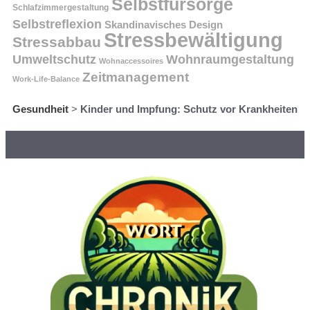
Selbstfürsorge
Schlafzimmergestaltung
Selbstreflexion
Skandinavisches Design
Stressbewältigung
Stressabbau
Umweltschutz
Wohnraumgestaltung
Wohnaccessoires
Zeitmanagement
Work-Life-Balance
Gesundheit
>
Kinder und Impfung: Schutz vor Krankheiten