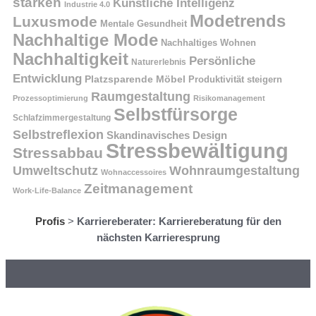
stärken
Künstliche Intelligenz
Industrie 4.0
Modetrends
Luxusmode
Mentale Gesundheit
Nachhaltige Mode
Nachhaltiges Wohnen
Nachhaltigkeit
Persönliche
Naturerlebnis
Entwicklung
Platzsparende Möbel
Produktivität steigern
Raumgestaltung
Prozessoptimierung
Risikomanagement
Selbstfürsorge
Schlafzimmergestaltung
Selbstreflexion
Skandinavisches Design
Stressbewältigung
Stressabbau
Umweltschutz
Wohnraumgestaltung
Wohnaccessoires
Zeitmanagement
Work-Life-Balance
Profis
>
Karriereberater: Karriereberatung für den
nächsten Karrieresprung