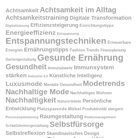
Achtsamkeit im Alltag
Achtsamkeit
Achtsamkeitstraining
Digitale Transformation
Effizienzsteigerung
Einrichtungstipps
Digitalisierung
Energieeffizienz
Entspannung
Entspannungstechniken
Erneuerbare
Ernährungstipps
Energien
Fashion Trends
Finanzplanung
Gesunde Ernährung
Gartengestaltung
Gesundheit
Immunsystem
Immunabwehr
stärken
Künstliche Intelligenz
Industrie 4.0
Modetrends
Luxusmode
Mentale Gesundheit
Nachhaltige Mode
Nachhaltiges Wohnen
Nachhaltigkeit
Persönliche
Naturerlebnis
Entwicklung
Platzsparende Möbel
Produktivität steigern
Raumgestaltung
Prozessoptimierung
Risikomanagement
Selbstfürsorge
Schlafzimmergestaltung
Selbstreflexion
Skandinavisches Design