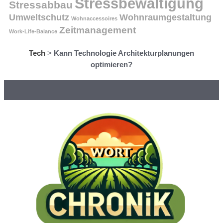
Stressbewältigung
Stressabbau
Umweltschutz
Wohnraumgestaltung
Wohnaccessoires
Zeitmanagement
Work-Life-Balance
Tech
>
Kann Technologie Architekturplanungen
optimieren?