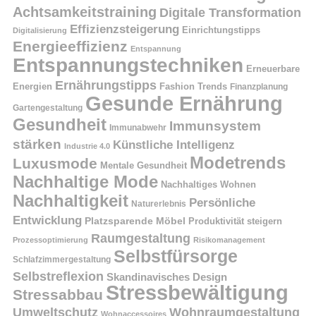
Achtsamkeitstraining
Digitale Transformation
Effizienzsteigerung
Einrichtungstipps
Digitalisierung
Energieeffizienz
Entspannung
Entspannungstechniken
Erneuerbare
Ernährungstipps
Energien
Fashion Trends
Finanzplanung
Gesunde Ernährung
Gartengestaltung
Gesundheit
Immunsystem
Immunabwehr
stärken
Künstliche Intelligenz
Industrie 4.0
Modetrends
Luxusmode
Mentale Gesundheit
Nachhaltige Mode
Nachhaltiges Wohnen
Nachhaltigkeit
Persönliche
Naturerlebnis
Entwicklung
Platzsparende Möbel
Produktivität steigern
Raumgestaltung
Prozessoptimierung
Risikomanagement
Selbstfürsorge
Schlafzimmergestaltung
Selbstreflexion
Skandinavisches Design
Stressbewältigung
Stressabbau
Umweltschutz
Wohnraumgestaltung
Wohnaccessoires