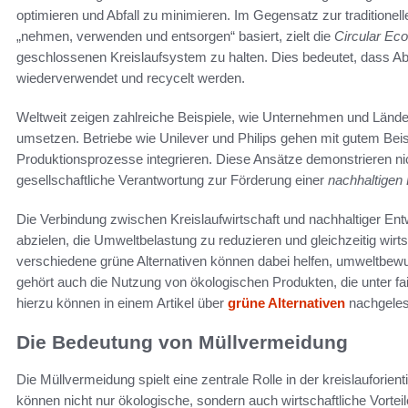
optimieren und Abfall zu minimieren. Im Gegensatz zur traditionell
„nehmen, verwenden und entsorgen“ basiert, zielt die
Circular E
geschlossenen Kreislaufsystem zu halten. Dies bedeutet, dass Abf
wiederverwendet und recycelt werden.
Weltweit zeigen zahlreiche Beispiele, wie Unternehmen und Länder
umsetzen. Betriebe wie Unilever und Philips gehen mit gutem Beisp
Produktionsprozesse integrieren. Diese Ansätze demonstrieren nich
gesellschaftliche Verantwortung zur Förderung einer
nachhaltigen
Die Verbindung zwischen Kreislaufwirtschaft und nachhaltiger Entw
abzielen, die Umweltbelastung zu reduzieren und gleichzeitig wirt
verschiedene grüne Alternativen können dabei helfen, umweltbewu
gehört auch die Nutzung von ökologischen Produkten, die unter fa
hierzu können in einem Artikel über
grüne Alternativen
nachgeles
Die Bedeutung von Müllvermeidung
Die Müllvermeidung spielt eine zentrale Rolle in der kreislauforie
können nicht nur ökologische, sondern auch wirtschaftliche Vortei