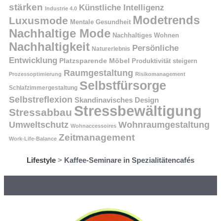
stärken
Künstliche Intelligenz
Industrie 4.0
Modetrends
Luxusmode
Mentale Gesundheit
Nachhaltige Mode
Nachhaltiges Wohnen
Nachhaltigkeit
Persönliche
Naturerlebnis
Entwicklung
Platzsparende Möbel
Produktivität steigern
Raumgestaltung
Prozessoptimierung
Risikomanagement
Selbstfürsorge
Schlafzimmergestaltung
Selbstreflexion
Skandinavisches Design
Stressbewältigung
Stressabbau
Umweltschutz
Wohnraumgestaltung
Wohnaccessoires
Zeitmanagement
Work-Life-Balance
Lifestyle
>
Kaffee-Seminare in Spezialitätencafés