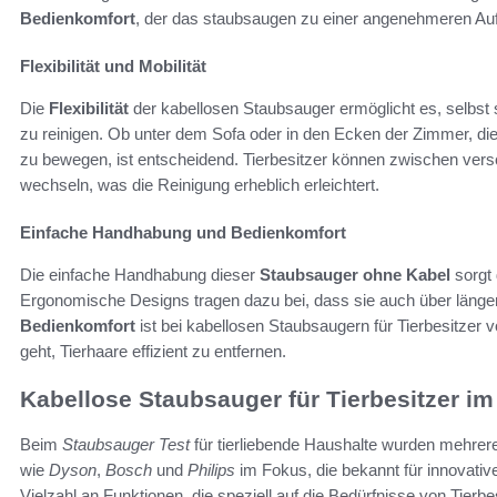
Bedienkomfort
, der das staubsaugen zu einer angenehmeren Au
Flexibilität und Mobilität
Die
Flexibilität
der kabellosen Staubsauger ermöglicht es, selbst
zu reinigen. Ob unter dem Sofa oder in den Ecken der Zimmer, die
zu bewegen, ist entscheidend. Tierbesitzer können zwischen ver
wechseln, was die Reinigung erheblich erleichtert.
Einfache Handhabung und Bedienkomfort
Die einfache Handhabung dieser
Staubsauger ohne Kabel
sorgt 
Ergonomische Designs tragen dazu bei, dass sie auch über läng
Bedienkomfort
ist bei kabellosen Staubsaugern für Tierbesitze
geht, Tierhaare effizient zu entfernen.
Kabellose Staubsauger für Tierbesitzer im
Beim
Staubsauger Test
für tierliebende Haushalte wurden mehrer
wie
Dyson
,
Bosch
und
Philips
im Fokus, die bekannt für innovativ
Vielzahl an Funktionen, die speziell auf die Bedürfnisse von Tier