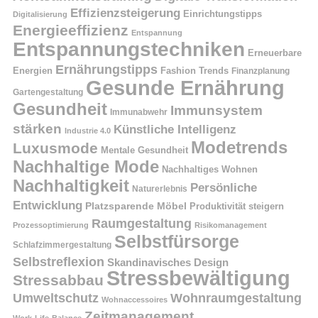
Effizienzsteigerung
Einrichtungstipps
Digitalisierung
Energieeffizienz
Entspannung
Entspannungstechniken
Erneuerbare
Ernährungstipps
Energien
Fashion Trends
Finanzplanung
Gesunde Ernährung
Gartengestaltung
Gesundheit
Immunsystem
Immunabwehr
stärken
Künstliche Intelligenz
Industrie 4.0
Modetrends
Luxusmode
Mentale Gesundheit
Nachhaltige Mode
Nachhaltiges Wohnen
Nachhaltigkeit
Persönliche
Naturerlebnis
Entwicklung
Platzsparende Möbel
Produktivität steigern
Raumgestaltung
Prozessoptimierung
Risikomanagement
Selbstfürsorge
Schlafzimmergestaltung
Selbstreflexion
Skandinavisches Design
Stressbewältigung
Stressabbau
Umweltschutz
Wohnraumgestaltung
Wohnaccessoires
Zeitmanagement