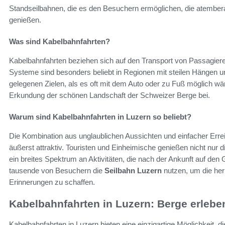
Standseilbahnen, die es den Besuchern ermöglichen, die atember
genießen.
Was sind Kabelbahnfahrten?
Kabelbahnfahrten beziehen sich auf den Transport von Passagieren
Systeme sind besonders beliebt in Regionen mit steilen Hängen u
gelegenen Zielen, als es oft mit dem Auto oder zu Fuß möglich wär
Erkundung der schönen Landschaft der Schweizer Berge bei.
Warum sind Kabelbahnfahrten in Luzern so beliebt?
Die Kombination aus unglaublichen Aussichten und einfacher Err
äußerst attraktiv. Touristen und Einheimische genießen nicht nu
ein breites Spektrum an Aktivitäten, die nach der Ankunft auf den G
tausende von Besuchern die
Seilbahn Luzern
nutzen, um die he
Erinnerungen zu schaffen.
Kabelbahnfahrten in Luzern: Berge erlebe
Kabelbahnfahrten in Luzern bieten eine einzigartige Möglichkeit, 