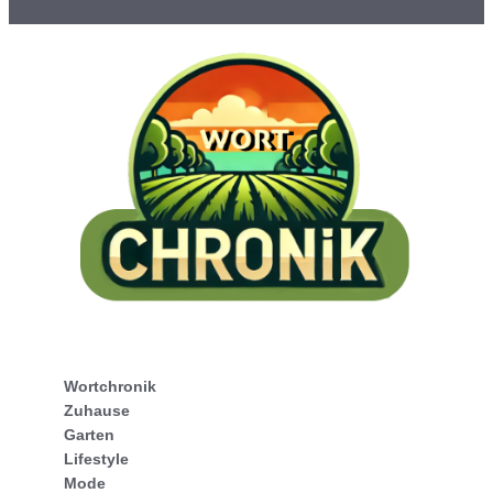
Wortchronik
Zuhause
Garten
Lifestyle
Mode