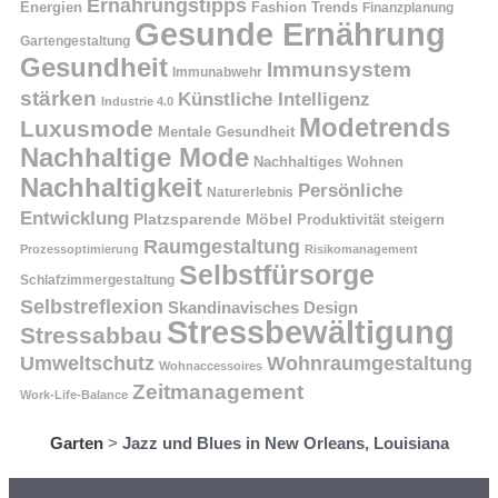
Ernährungstipps
Energien
Fashion Trends
Finanzplanung
Gesunde Ernährung
Gartengestaltung
Gesundheit
Immunsystem
Immunabwehr
stärken
Künstliche Intelligenz
Industrie 4.0
Modetrends
Luxusmode
Mentale Gesundheit
Nachhaltige Mode
Nachhaltiges Wohnen
Nachhaltigkeit
Persönliche
Naturerlebnis
Entwicklung
Platzsparende Möbel
Produktivität steigern
Raumgestaltung
Prozessoptimierung
Risikomanagement
Selbstfürsorge
Schlafzimmergestaltung
Selbstreflexion
Skandinavisches Design
Stressbewältigung
Stressabbau
Umweltschutz
Wohnraumgestaltung
Wohnaccessoires
Zeitmanagement
Work-Life-Balance
Garten
>
Jazz und Blues in New Orleans, Louisiana