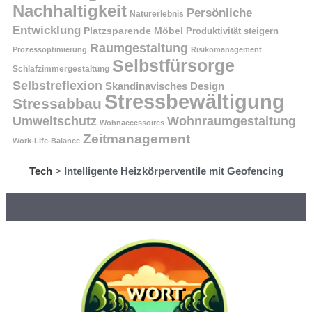
Nachhaltigkeit
Persönliche
Naturerlebnis
Entwicklung
Platzsparende Möbel
Produktivität steigern
Raumgestaltung
Prozessoptimierung
Risikomanagement
Selbstfürsorge
Schlafzimmergestaltung
Selbstreflexion
Skandinavisches Design
Stressbewältigung
Stressabbau
Umweltschutz
Wohnraumgestaltung
Wohnaccessoires
Zeitmanagement
Work-Life-Balance
Tech
>
Intelligente Heizkörperventile mit Geofencing