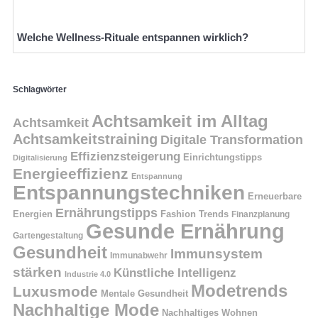
Welche Wellness-Rituale entspannen wirklich?
Schlagwörter
Achtsamkeit im Alltag
Achtsamkeit
Achtsamkeitstraining
Digitale Transformation
Effizienzsteigerung
Einrichtungstipps
Digitalisierung
Energieeffizienz
Entspannung
Entspannungstechniken
Erneuerbare
Ernährungstipps
Energien
Fashion Trends
Finanzplanung
Gesunde Ernährung
Gartengestaltung
Gesundheit
Immunsystem
Immunabwehr
stärken
Künstliche Intelligenz
Industrie 4.0
Modetrends
Luxusmode
Mentale Gesundheit
Nachhaltige Mode
Nachhaltiges Wohnen