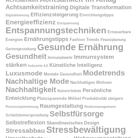
Achtsamkeitstraining
Digitale Transformation
Effizienzsteigerung
Einrichtungstipps
Digitalisierung
Energieeffizienz
Entspannung
Entspannungstechniken
Erneuerbare
Ernährungstipps
Energien
Fashion Trends
Finanzplanung
Gesunde Ernährung
Gartengestaltung
Gesundheit
Immunsystem
Immunabwehr
stärken
Künstliche Intelligenz
Industrie 4.0
Modetrends
Luxusmode
Mentale Gesundheit
Nachhaltige Mode
Nachhaltiges Wohnen
Nachhaltigkeit
Persönliche
Naturerlebnis
Entwicklung
Platzsparende Möbel
Produktivität steigern
Raumgestaltung
Prozessoptimierung
Risikomanagement
Selbstfürsorge
Schlafzimmergestaltung
Selbstreflexion
Skandinavisches Design
Stressbewältigung
Stressabbau