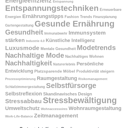
Energieeffizienz
Entspannung
Entspannungstechniken
Erneuerbare
Ernährungstipps
Energien
Fashion Trends
Finanzplanung
Gesunde Ernährung
Gartengestaltung
Gesundheit
Immunsystem
Immunabwehr
stärken
Künstliche Intelligenz
Industrie 4.0
Modetrends
Luxusmode
Mentale Gesundheit
Nachhaltige Mode
Nachhaltiges Wohnen
Nachhaltigkeit
Persönliche
Naturerlebnis
Entwicklung
Platzsparende Möbel
Produktivität steigern
Raumgestaltung
Prozessoptimierung
Risikomanagement
Selbstfürsorge
Schlafzimmergestaltung
Selbstreflexion
Skandinavisches Design
Stressbewältigung
Stressabbau
Umweltschutz
Wohnraumgestaltung
Wohnaccessoires
Zeitmanagement
Work-Life-Balance