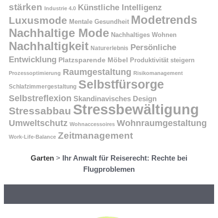
stärken
Künstliche Intelligenz
Industrie 4.0
Modetrends
Luxusmode
Mentale Gesundheit
Nachhaltige Mode
Nachhaltiges Wohnen
Nachhaltigkeit
Persönliche
Naturerlebnis
Entwicklung
Platzsparende Möbel
Produktivität steigern
Raumgestaltung
Prozessoptimierung
Risikomanagement
Selbstfürsorge
Schlafzimmergestaltung
Selbstreflexion
Skandinavisches Design
Stressbewältigung
Stressabbau
Umweltschutz
Wohnraumgestaltung
Wohnaccessoires
Zeitmanagement
Work-Life-Balance
Garten
>
Ihr Anwalt für Reiserecht: Rechte bei
Flugproblemen