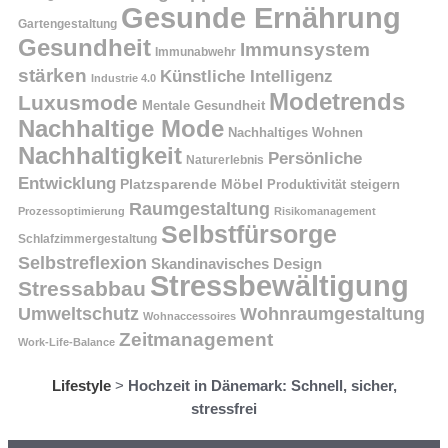
Gesunde Ernährung
Gartengestaltung
Gesundheit
Immunsystem
Immunabwehr
stärken
Künstliche Intelligenz
Industrie 4.0
Modetrends
Luxusmode
Mentale Gesundheit
Nachhaltige Mode
Nachhaltiges Wohnen
Nachhaltigkeit
Persönliche
Naturerlebnis
Entwicklung
Platzsparende Möbel
Produktivität steigern
Raumgestaltung
Prozessoptimierung
Risikomanagement
Selbstfürsorge
Schlafzimmergestaltung
Selbstreflexion
Skandinavisches Design
Stressbewältigung
Stressabbau
Umweltschutz
Wohnraumgestaltung
Wohnaccessoires
Zeitmanagement
Work-Life-Balance
Lifestyle
>
Hochzeit in Dänemark: Schnell, sicher,
stressfrei