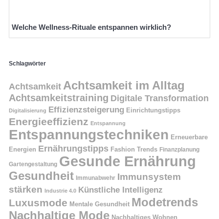
Welche Wellness-Rituale entspannen wirklich?
Schlagwörter
Achtsamkeit im Alltag
Achtsamkeit
Achtsamkeitstraining
Digitale Transformation
Effizienzsteigerung
Einrichtungstipps
Digitalisierung
Energieeffizienz
Entspannung
Entspannungstechniken
Erneuerbare
Ernährungstipps
Energien
Fashion Trends
Finanzplanung
Gesunde Ernährung
Gartengestaltung
Gesundheit
Immunsystem
Immunabwehr
stärken
Künstliche Intelligenz
Industrie 4.0
Modetrends
Luxusmode
Mentale Gesundheit
Nachhaltige Mode
Nachhaltiges Wohnen