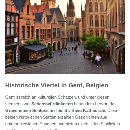
Historische Viertel in Gent, Belgien
Gent ist reich an kulturellen Schätzen, und unter diesen
stechen zwei
Sehenswürdigkeiten
besonders hervor: das
Gravensteen Schloss
und die
St.-Bavo Kathedrale
. Diese
beiden historischen Stätten erzählen Geschichten aus
unterschiedlichen Epochen und bieten einen tiefen Einblick in