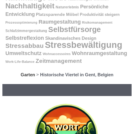
Nachhaltigkeit
Persönliche
Naturerlebnis
Entwicklung
Platzsparende Möbel
Produktivität steigern
Raumgestaltung
Prozessoptimierung
Risikomanagement
Selbstfürsorge
Schlafzimmergestaltung
Selbstreflexion
Skandinavisches Design
Stressbewältigung
Stressabbau
Umweltschutz
Wohnraumgestaltung
Wohnaccessoires
Zeitmanagement
Work-Life-Balance
Garten
>
Historische Viertel in Gent, Belgien