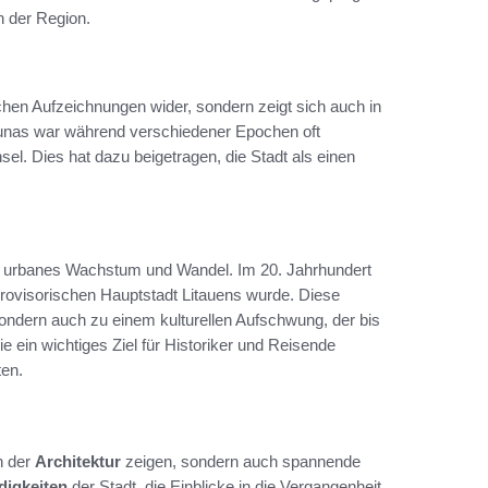
n der Region.
schen Aufzeichnungen wider, sondern zeigt sich auch in
unas war während verschiedener Epochen oft
el. Dies hat dazu beigetragen, die Stadt als einen
ür urbanes Wachstum und Wandel. Im 20. Jahrhundert
provisorischen Hauptstadt Litauens wurde. Diese
sondern auch zu einem kulturellen Aufschwung, der bis
sie ein wichtiges Ziel für Historiker und Reisende
ten.
n der
Architektur
zeigen, sondern auch spannende
igkeiten
der Stadt, die Einblicke in die Vergangenheit