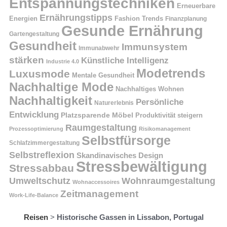
Entspannungstechniken
Erneuerbare
Ernährungstipps
Energien
Fashion Trends
Finanzplanung
Gesunde Ernährung
Gartengestaltung
Gesundheit
Immunsystem
Immunabwehr
stärken
Künstliche Intelligenz
Industrie 4.0
Modetrends
Luxusmode
Mentale Gesundheit
Nachhaltige Mode
Nachhaltiges Wohnen
Nachhaltigkeit
Persönliche
Naturerlebnis
Entwicklung
Platzsparende Möbel
Produktivität steigern
Raumgestaltung
Prozessoptimierung
Risikomanagement
Selbstfürsorge
Schlafzimmergestaltung
Selbstreflexion
Skandinavisches Design
Stressbewältigung
Stressabbau
Umweltschutz
Wohnraumgestaltung
Wohnaccessoires
Zeitmanagement
Work-Life-Balance
Reisen
>
Historische Gassen in Lissabon, Portugal