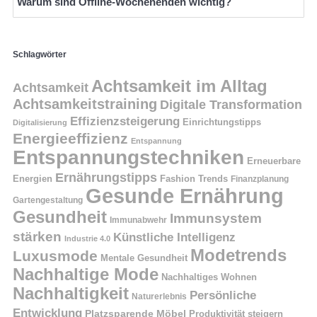
Warum sind Offline-Wochenenden wichtig?
Schlagwörter
Achtsamkeit im Alltag
Achtsamkeit
Achtsamkeitstraining
Digitale Transformation
Effizienzsteigerung
Einrichtungstipps
Digitalisierung
Energieeffizienz
Entspannung
Entspannungstechniken
Erneuerbare
Ernährungstipps
Energien
Fashion Trends
Finanzplanung
Gesunde Ernährung
Gartengestaltung
Gesundheit
Immunsystem
Immunabwehr
stärken
Künstliche Intelligenz
Industrie 4.0
Modetrends
Luxusmode
Mentale Gesundheit
Nachhaltige Mode
Nachhaltiges Wohnen
Nachhaltigkeit
Persönliche
Naturerlebnis
Entwicklung
Platzsparende Möbel
Produktivität steigern