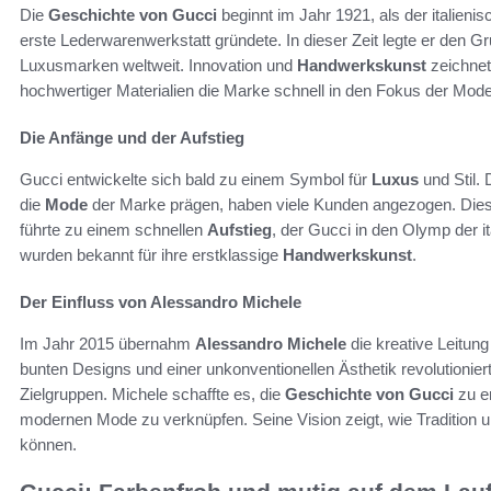
Die
Geschichte von Gucci
beginnt im Jahr 1921, als der italienis
erste Lederwarenwerkstatt gründete. In dieser Zeit legte er den G
Luxusmarken weltweit. Innovation und
Handwerkskunst
zeichnet
hochwertiger Materialien die Marke schnell in den Fokus der Mode
Die Anfänge und der Aufstieg
Gucci entwickelte sich bald zu einem Symbol für
Luxus
und Stil. 
die
Mode
der Marke prägen, haben viele Kunden angezogen. Dies
führte zu einem schnellen
Aufstieg
, der Gucci in den Olymp der i
wurden bekannt für ihre erstklassige
Handwerkskunst
.
Der Einfluss von Alessandro Michele
Im Jahr 2015 übernahm
Alessandro Michele
die kreative Leitung 
bunten Designs und einer unkonventionellen Ästhetik revolutionier
Zielgruppen. Michele schaffte es, die
Geschichte von Gucci
zu e
modernen Mode zu verknüpfen. Seine Vision zeigt, wie Tradition 
können.