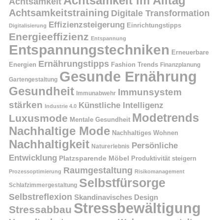
Achtsamkeit im Alltag
Achtsamkeit
Achtsamkeitstraining
Digitale Transformation
Effizienzsteigerung
Einrichtungstipps
Digitalisierung
Energieeffizienz
Entspannung
Entspannungstechniken
Erneuerbare
Ernährungstipps
Energien
Fashion Trends
Finanzplanung
Gesunde Ernährung
Gartengestaltung
Gesundheit
Immunsystem
Immunabwehr
stärken
Künstliche Intelligenz
Industrie 4.0
Modetrends
Luxusmode
Mentale Gesundheit
Nachhaltige Mode
Nachhaltiges Wohnen
Nachhaltigkeit
Persönliche
Naturerlebnis
Entwicklung
Platzsparende Möbel
Produktivität steigern
Raumgestaltung
Prozessoptimierung
Risikomanagement
Selbstfürsorge
Schlafzimmergestaltung
Selbstreflexion
Skandinavisches Design
Stressbewältigung
Stressabbau