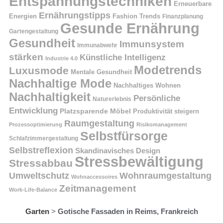
Entspannungstechniken
Erneuerbare
Ernährungstipps
Energien
Fashion Trends
Finanzplanung
Gesunde Ernährung
Gartengestaltung
Gesundheit
Immunsystem
Immunabwehr
stärken
Künstliche Intelligenz
Industrie 4.0
Modetrends
Luxusmode
Mentale Gesundheit
Nachhaltige Mode
Nachhaltiges Wohnen
Nachhaltigkeit
Persönliche
Naturerlebnis
Entwicklung
Platzsparende Möbel
Produktivität steigern
Raumgestaltung
Prozessoptimierung
Risikomanagement
Selbstfürsorge
Schlafzimmergestaltung
Selbstreflexion
Skandinavisches Design
Stressbewältigung
Stressabbau
Umweltschutz
Wohnraumgestaltung
Wohnaccessoires
Zeitmanagement
Work-Life-Balance
Garten
>
Gotische Fassaden in Reims, Frankreich