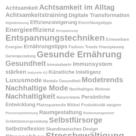
Achtsamkeit im Alltag
Achtsamkeit
Achtsamkeitstraining
Digitale Transformation
Effizienzsteigerung
Einrichtungstipps
Digitalisierung
Energieeffizienz
Entspannung
Entspannungstechniken
Erneuerbare
Ernährungstipps
Energien
Fashion Trends
Finanzplanung
Gesunde Ernährung
Gartengestaltung
Gesundheit
Immunsystem
Immunabwehr
stärken
Künstliche Intelligenz
Industrie 4.0
Modetrends
Luxusmode
Mentale Gesundheit
Nachhaltige Mode
Nachhaltiges Wohnen
Nachhaltigkeit
Persönliche
Naturerlebnis
Entwicklung
Platzsparende Möbel
Produktivität steigern
Raumgestaltung
Prozessoptimierung
Risikomanagement
Selbstfürsorge
Schlafzimmergestaltung
Selbstreflexion
Skandinavisches Design
Stressbewältigung