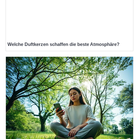
Welche Duftkerzen schaffen die beste Atmosphäre?