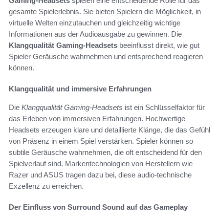
Gaming-Headsets
spielen eine entscheidende Rolle für das
gesamte Spielerlebnis. Sie bieten Spielern die Möglichkeit, in
virtuelle Welten einzutauchen und gleichzeitig wichtige
Informationen aus der Audioausgabe zu gewinnen. Die
Klangqualität Gaming-Headsets
beeinflusst direkt, wie gut
Spieler Geräusche wahrnehmen und entsprechend reagieren
können.
Klangqualität und immersive Erfahrungen
Die
Klangqualität Gaming-Headsets
ist ein Schlüsselfaktor für
das Erleben von immersiven Erfahrungen. Hochwertige
Headsets erzeugen klare und detaillierte Klänge, die das Gefühl
von Präsenz in einem Spiel verstärken. Spieler können so
subtile Geräusche wahrnehmen, die oft entscheidend für den
Spielverlauf sind. Markentechnologien von Herstellern wie
Razer und ASUS tragen dazu bei, diese audio-technische
Exzellenz zu erreichen.
Der Einfluss von Surround Sound auf das Gameplay