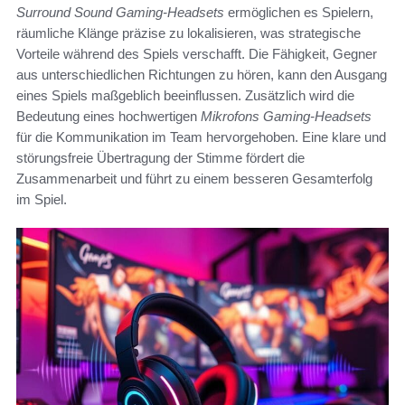
Surround Sound Gaming-Headsets
ermöglichen es Spielern,
räumliche Klänge präzise zu lokalisieren, was strategische
Vorteile während des Spiels verschafft. Die Fähigkeit, Gegner
aus unterschiedlichen Richtungen zu hören, kann den Ausgang
eines Spiels maßgeblich beeinflussen. Zusätzlich wird die
Bedeutung eines hochwertigen
Mikrofons Gaming-Headsets
für die Kommunikation im Team hervorgehoben. Eine klare und
störungsfreie Übertragung der Stimme fördert die
Zusammenarbeit und führt zu einem besseren Gesamterfolg
im Spiel.