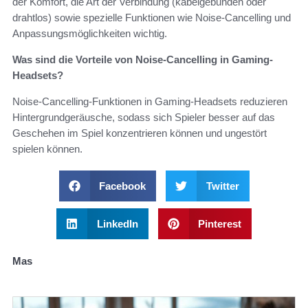
der Komfort, die Art der Verbindung (kabelgebunden oder
drahtlos) sowie spezielle Funktionen wie Noise-Cancelling und
Anpassungsmöglichkeiten wichtig.
Was sind die Vorteile von Noise-Cancelling in Gaming-
Headsets?
Noise-Cancelling-Funktionen in Gaming-Headsets reduzieren
Hintergrundgeräusche, sodass sich Spieler besser auf das
Geschehen im Spiel konzentrieren können und ungestört
spielen können.
Facebook
Twitter
LinkedIn
Pinterest
Mas