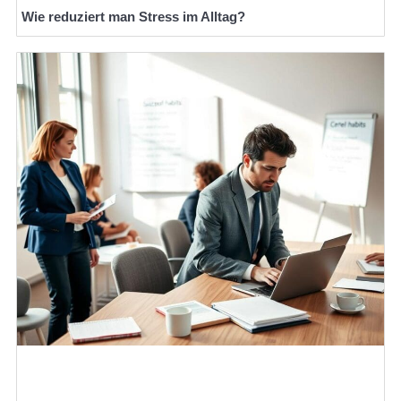
Wie reduziert man Stress im Alltag?