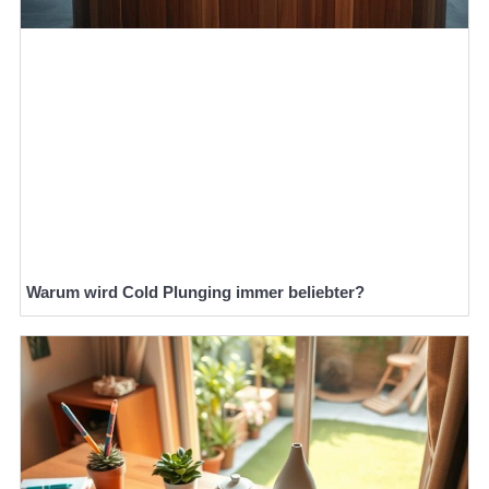
Warum wird Cold Plunging immer beliebter?