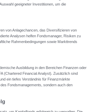
uswahl geeigneter Investitionen, um die
en von Anlagechancen, das Diversifizieren von
undierte Analysen helfen Fondsmanager, Risiken zu
haftliche Rahmenbedingungen sowie Markttrends
ademische Ausbildung in den Bereichen Finanzen oder
FA (Chartered Financial Analyst). Zusätzlich sind
nd ein tiefes Verständnis für Finanzmärkte
ität des Fondsmanagements, sondern auch den
lg
, um Kapitalfonds erfolgreich zu verwalten. Die