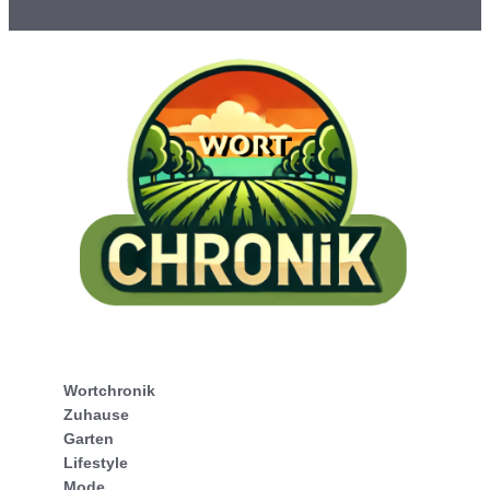
Wortchronik
Zuhause
Garten
Lifestyle
Mode