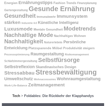
Ernährungstipps
Energien
Fashion Trends
Finanzplanung
Gesunde Ernährung
Gartengestaltung
Gesundheit
Immunsystem
Immunabwehr
stärken
Künstliche Intelligenz
Industrie 4.0
Modetrends
Luxusmode
Mentale Gesundheit
Nachhaltige Mode
Nachhaltiges Wohnen
Nachhaltigkeit
Persönliche
Naturerlebnis
Entwicklung
Platzsparende Möbel
Produktivität steigern
Raumgestaltung
Prozessoptimierung
Risikomanagement
Selbstfürsorge
Schlafzimmergestaltung
Selbstreflexion
Skandinavisches Design
Stressbewältigung
Stressabbau
Umweltschutz
Wohnraumgestaltung
Wohnaccessoires
Zeitmanagement
Work-Life-Balance
Tech
>
Foldables: Die Rückkehr der Klapphandys