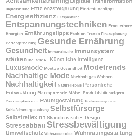
Achtsamkeitstraining
Digitale Transformation
Effizienzsteigerung
Einrichtungstipps
Digitalisierung
Energieeffizienz
Entspannung
Entspannungstechniken
Erneuerbare
Ernährungstipps
Energien
Fashion Trends
Finanzplanung
Gesunde Ernährung
Gartengestaltung
Gesundheit
Immunsystem
Immunabwehr
stärken
Künstliche Intelligenz
Industrie 4.0
Modetrends
Luxusmode
Mentale Gesundheit
Nachhaltige Mode
Nachhaltiges Wohnen
Nachhaltigkeit
Persönliche
Naturerlebnis
Entwicklung
Platzsparende Möbel
Produktivität steigern
Raumgestaltung
Prozessoptimierung
Risikomanagement
Selbstfürsorge
Schlafzimmergestaltung
Selbstreflexion
Skandinavisches Design
Stressbewältigung
Stressabbau
Umweltschutz
Wohnraumgestaltung
Wohnaccessoires